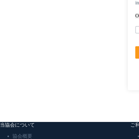
i
O
当協会について
ご
協会概要