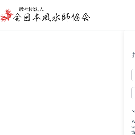
コ
ン
テ
ン
ツ
へ
ス
キ
ッ
プ
N
W
s
t