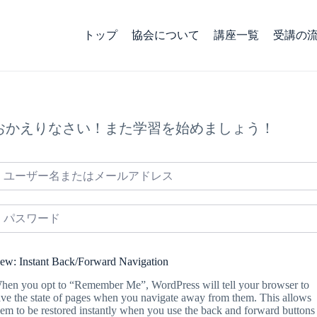
トップ
協会について
講座一覧
受講の
おかえりなさい！また学習を始めましょう！
ew: Instant Back/Forward Navigation
hen you opt to “Remember Me”, WordPress will tell your browser to
ave the state of pages when you navigate away from them. This allows
hem to be restored instantly when you use the back and forward buttons