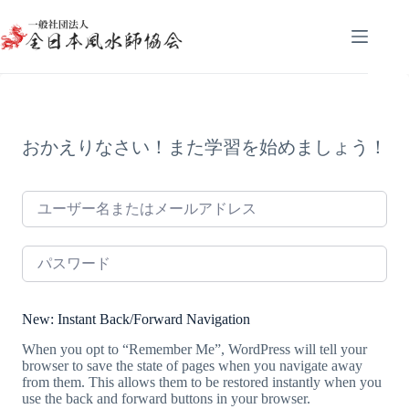
コ
ン
テ
ン
ツ
へ
ス
キ
おかえりなさい！また学習を始めましょう！
ッ
プ
New: Instant Back/Forward Navigation
When you opt to “Remember Me”, WordPress will tell your
browser to save the state of pages when you navigate away
from them. This allows them to be restored instantly when you
use the back and forward buttons in your browser.